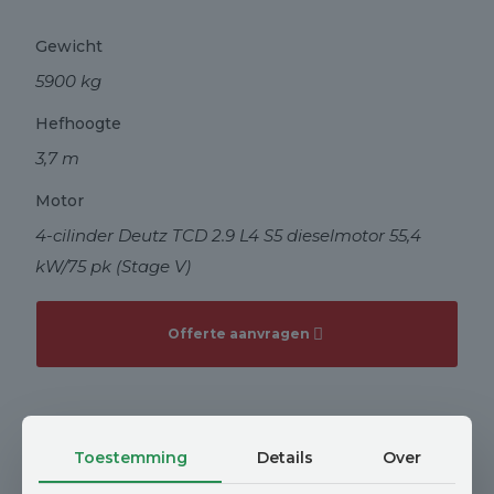
Gewicht
5900 kg
Hefhoogte
3,7 m
Motor
4-cilinder Deutz TCD 2.9 L4 S5 dieselmotor 55,4
kW/75 pk (Stage V)
Offerte aanvragen
Toestemming
Details
Over
Interesse?