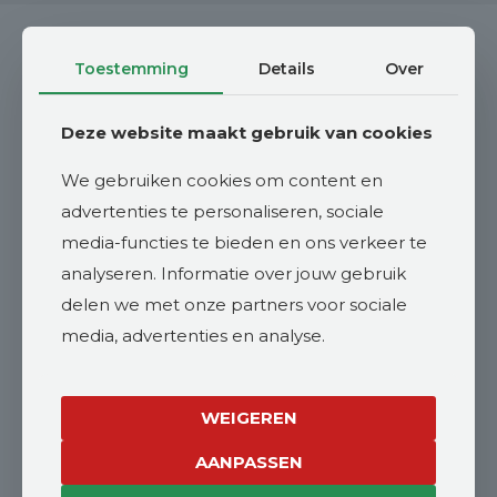
Toestemming
Details
Over
STEYR
Deze website maakt gebruik van cookies
Steyr tractoren
zijn de perfecte machines voor
iedere klus. Ze bieden maximale
We gebruiken cookies om content en
betrouwbaarheid, comfort en efficiëntie. De
advertenties te personaliseren, sociale
tractoren van Steyr staan bekend om een
media-functies te bieden en ons verkeer te
optimale prijs/prestatieverhouding, goede
analyseren. Informatie over jouw gebruik
kwaliteit en een gemakkelijke bediening. De
delen we met onze partners voor sociale
machines van Steyr zijn betrouwbaar en tijdloos.
media, advertenties en analyse.
Vroege landbouwmachines
is gespecialiseerd in
aankoop, onderhoud en reparatie van Steyr
WEIGEREN
tractoren.
AANPASSEN