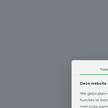
Toe
Deze website 
We gebruiken c
functies te bi
met onze partne