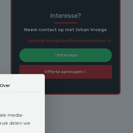
Interesse?
Neem contact op met Johan Vroege
johan@vroegelandbouwmachines.nl
WhatsApp
Offerte aanvragen
Over
ale media-
bruik delen we