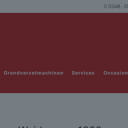
0348 - 5
Grondverzetmachines
Services
Occasio