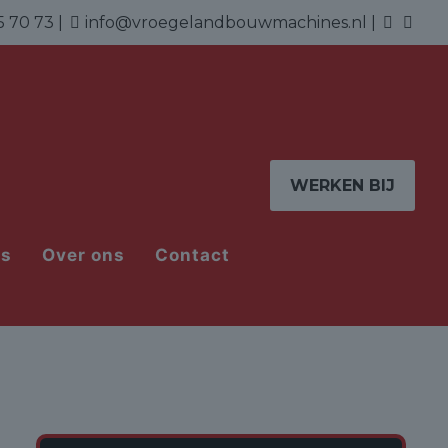
5 70 73
|
info@vroegelandbouwmachines.nl
|
WERKEN BIJ
ns
Over ons
Contact