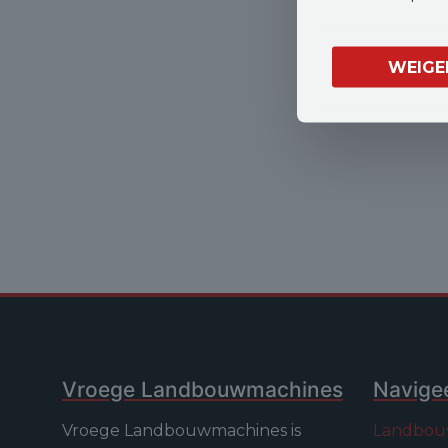
WEIGE
Vroege Landbouwmachines
Navige
Vroege Landbouwmachines is
Landbou