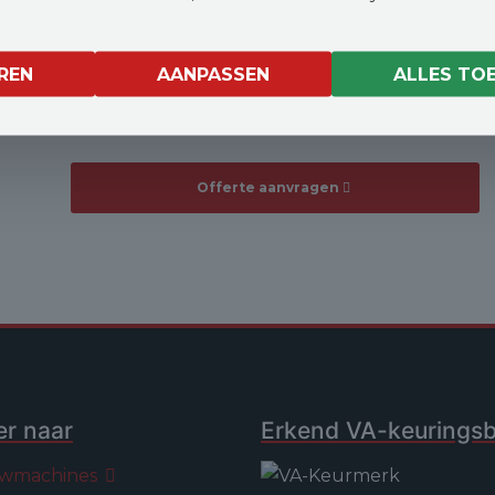
assen biedt de 1390 E veel stabiliteit en
trekkracht. Ideaal voor bouw, industrie en
REN
AANPASSEN
ALLES TO
landbouw waar stilte en nul‑emissie gewenst
zijn.
Offerte aanvragen
er naar
Erkend VA-keuringsbe
wmachines