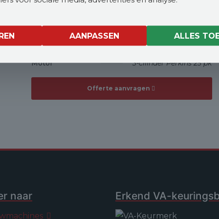
Gewicht
1910 kg
REN
AANPASSEN
ALLES TO
Hefhoogte
2.74 m
Motor
3-cilinder Perkins 25 pk
Offerte aanvragen
er naar
Erkend VA-keuringsbe
wmachines