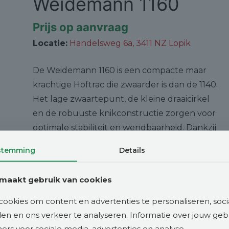
Weidemann 1160
Prijs op aanvraag
Locatie:
Handelsweg 6a, 3411 NZ Lopik
De Weidemann 1160 is een compacte maar
krachtige Hoftrac die zwaarder is dan de 1140.
Het lage zwaartepunt, de kleine draaicirkel
en de robuuste knikconstructie zorgen voor
optimale stabiliteit en wendbaarheid. Dankzij
de dubbele hefcilinders, poedercoating,
stemming
Details
zware assen en krachtige hydraulische
componenten levert de machine veel
maakt gebruik van cookies
hefvermogen en duwkracht. De 3-cilinder
Perkins-motor met hydrostatische aandrijving
ookies om content en advertenties te personaliseren, soci
maakt de 1160 snel en soepel in gebruik,
eden en ons verkeer te analyseren. Informatie over jouw ge
ideaal voor intensief werk in krappe ruimtes.
rs voor sociale media, advertenties en analyse.