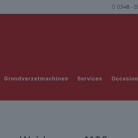
0348 - 5
Grondverzetmachines
Services
Occasio