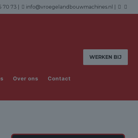
5 70 73
|
info@vroegelandbouwmachines.nl
|
WERKEN BIJ
ns
Over ons
Contact