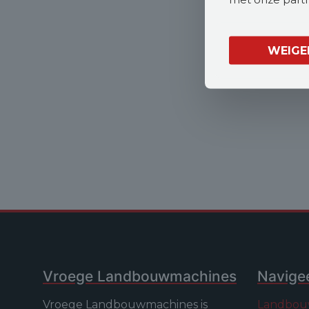
WEIGE
Vroege Landbouwmachines
Navige
Vroege Landbouwmachines is
Landbou