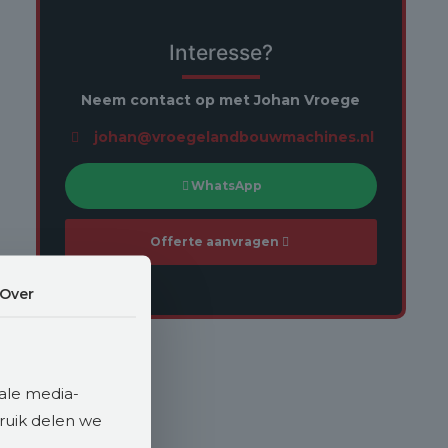
Interesse?
Neem contact op met Johan Vroege
johan@vroegelandbouwmachines.nl
WhatsApp
Offerte aanvragen
Over
ale media-
bruik delen we