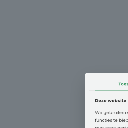
Toe
Deze website 
We gebruiken c
functies te bi
met onze partne