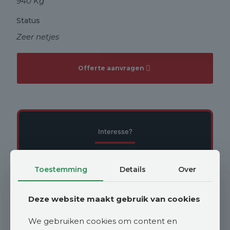
940 Kg
Status
Zeer netjes
Offerte aanvragen
Interesse?
Neem contact op met Johan Vroege
Toestemming
Details
Over
johan@vroegelandbouwmachines.nl
Deze website maakt gebruik van cookies
We gebruiken cookies om content en
WhatsApp