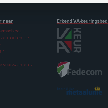
r naar
Erkend VA-keuringsbedr
wmachines
rzetmachines
s
s
e voorwaarden