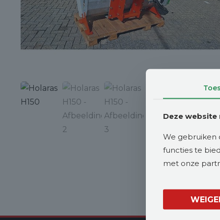
Toe
Deze website 
We gebruiken c
functies te bi
met onze partne
WEIGE