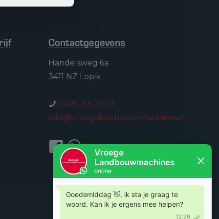
ijf
Contactgegevens
Handelsweg 6a
3411 NZ Lopik
0348 - 55 70 73
info@vroegelandbouwmachines.nl