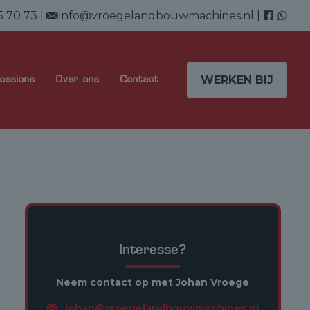
5 70 73
|
info@vroegelandbouwmachines.nl
|
WERKEN BIJ
casions
Over ons
Contact
Interesse?
Neem contact op met Johan Vroege
johan@vroegelandbouwmachines.nl