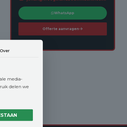
WhatsApp
Offerte aanvragen
Over
ale media-
bruik delen we
ESTAAN