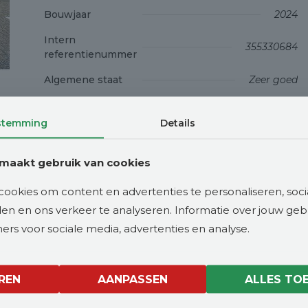
Bouwjaar
2024
Intern
355330684
referentienummer
Algemene staat
Zeer goed
Technische staat
zeer goed
stemming
Details
Optische staat
Zeer goed
Serienummer
2410-2508
maakt gebruik van cookies
Productieland
NL
ookies om content en advertenties te personaliseren, soci
eden en ons verkeer te analyseren. Informatie over jouw ge
Offerte aanvragen
rs voor sociale media, advertenties en analyse.
REN
AANPASSEN
ALLES TO