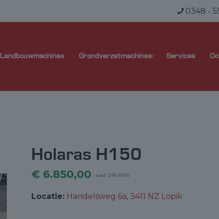
0348 - 5
Landbouwmachines
Grondverzetmachines
Services
Oc
Holaras H150
€
6.850,00
excl. 21% BTW
Locatie:
Handelsweg 6a, 3411 NZ Lopik