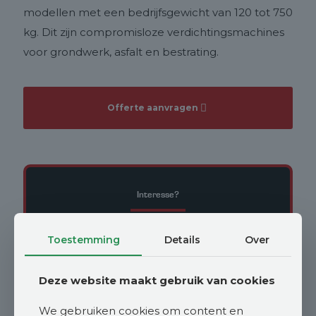
modellen met een bedrijfsgewicht van 120 tot 750
kg. Dit zijn compromisloze verdichtingsmachines
voor grondwerk, asfalt en bestrating.
Offerte aanvragen
Interesse?
Neem contact op met Johan Vroege
Toestemming
Details
Over
johan@vroegelandbouwmachines.nl
Deze website maakt gebruik van cookies
We gebruiken cookies om content en