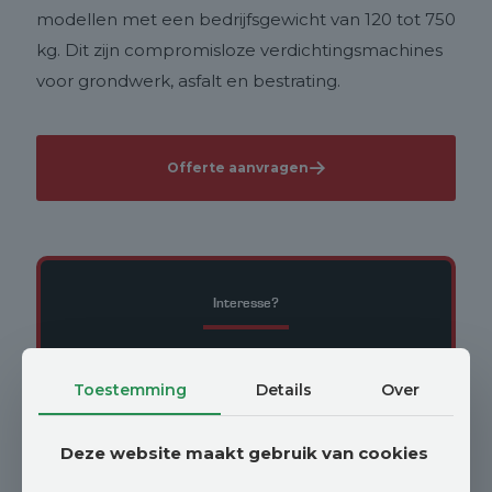
modellen met een bedrijfsgewicht van 120 tot 750
kg. Dit zijn compromisloze verdichtingsmachines
voor grondwerk, asfalt en bestrating.
Offerte aanvragen
Interesse?
Neem contact op met Johan Vroege
Toestemming
Details
Over
johan@vroegelandbouwmachines.nl
Deze website maakt gebruik van cookies