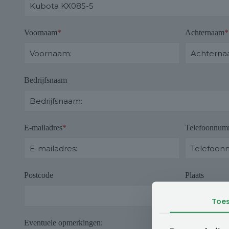
Voornaam
*
Achternaam
*
Bedrijfsnaam
E-mailadres
*
Telefoonnum
Postcode
Plaats
Toe
Eventuele opmerkingen: