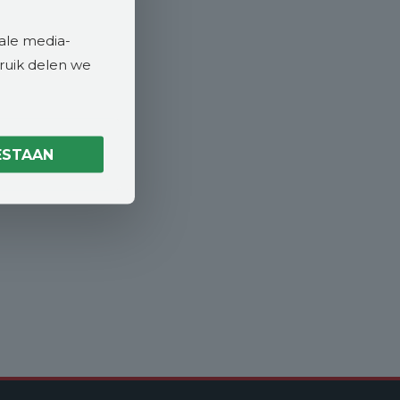
ale media-
bruik delen we
ESTAAN