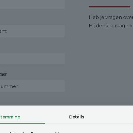
Heb je vragen ove
Hij denkt graag me
mer
stemming
Details