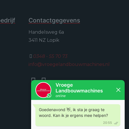
drijf
Contactgegevens
Handelsweg 6a
3411 NZ Lopik
0348 - 55 70 73
info@vroegelandbouwmachines.nl