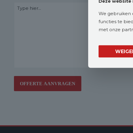
Deze website 
We gebruiken c
functies te bi
met onze partne
WEIGE