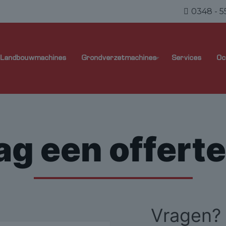
0348 - 5
Landbouwmachines
Grondverzetmachines
Services
Oc
ag een offerte
Vragen?