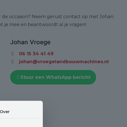
r de occasion? Neem gerust contact op met Johan.
t je mee en beantwoordt al je vragen!
Johan Vroege
06 15 34 41 49
johan@vroegelandbouwmachines.nl
Stuur een WhatsApp bericht
Over