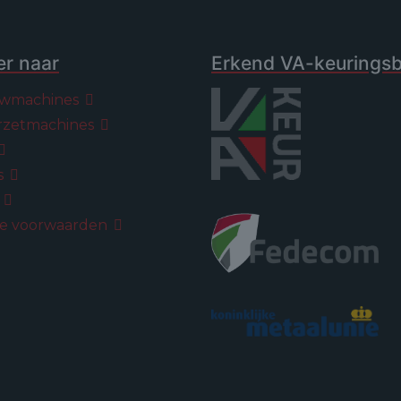
er naar
Erkend VA-keuringsbe
wmachines
rzetmachines
s
s
e voorwaarden