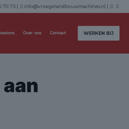
5 70 73
|
info@vroegelandbouwmachines.nl
|
WERKEN BIJ
casions
Over ons
Contact
 aan